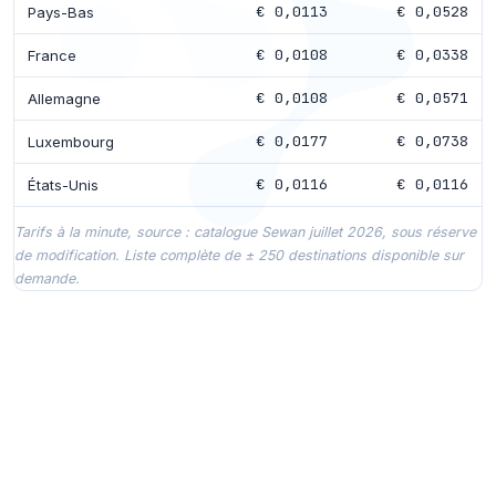
€ 0,0113
€ 0,0528
Pays-Bas
€ 0,0108
€ 0,0338
France
€ 0,0108
€ 0,0571
Allemagne
€ 0,0177
€ 0,0738
Luxembourg
€ 0,0116
€ 0,0116
États-Unis
Tarifs à la minute, source : catalogue Sewan juillet 2026, sous réserve
de modification. Liste complète de ± 250 destinations disponible sur
demande.