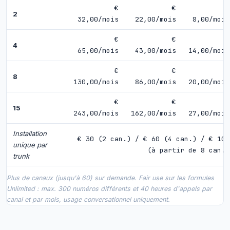
€
€
€
2
32,00/mois
22,00/mois
8,00/mois
€
€
€
4
65,00/mois
43,00/mois
14,00/mois
€
€
€
8
130,00/mois
86,00/mois
20,00/mois
€
€
€
15
243,00/mois
162,00/mois
27,00/mois
Installation
€ 30 (2 can.) / € 60 (4 can.) / € 100
unique par
(à partir de 8 can.)
trunk
Plus de canaux (jusqu'à 60) sur demande. Fair use sur les formules
Unlimited : max. 300 numéros différents et 40 heures d'appels par
canal et par mois, usage conversationnel uniquement.