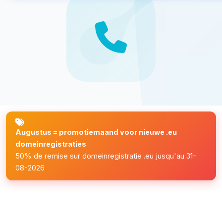
Augustus = promotiemaand voor nieuwe .eu
domeinregistraties
50% de remise sur domeinregistratie .eu jusqu'au 31-
08-2026